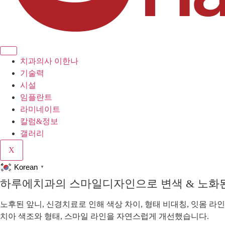
치과의사 이한나
기술력
시설
임플란트
라미네이트
칼럼&정보
갤러리
X
Korean
▼
하루에치과의 스마일디자인으로 변색 & 노화된
노후된 앞니, 신경치료로 인해 색상 차이, 형태 비대칭, 잇몸 라
치아 색조와 형태, 스마일 라인을 자연스럽게 개선했습니다.