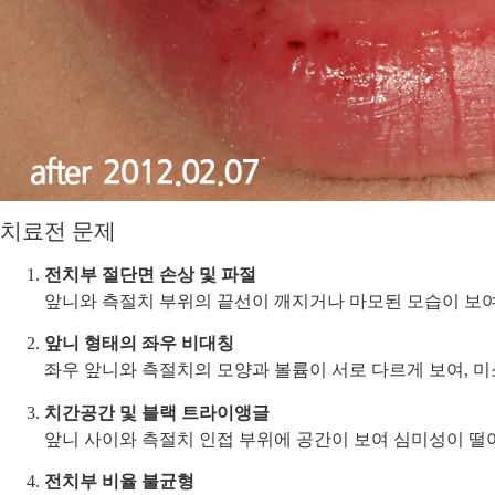
치료전 문제
전치부 절단면 손상 및 파절
앞니와 측절치 부위의 끝선이 깨지거나 마모된 모습이 보여
앞니 형태의 좌우 비대칭
좌우 앞니와 측절치의 모양과 볼륨이 서로 다르게 보여, 
치간공간 및 블랙 트라이앵글
앞니 사이와 측절치 인접 부위에 공간이 보여 심미성이 떨
전치부 비율 불균형