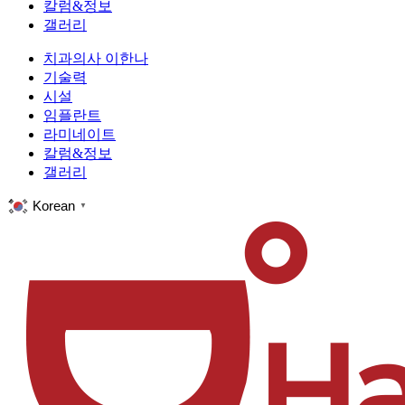
칼럼&정보
갤러리
치과의사 이한나
기술력
시설
임플란트
라미네이트
칼럼&정보
갤러리
Korean
▼