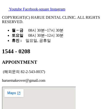
Youtube
Facebook-square
Instagram
COPYRIGHT(C) HARUE DENTAL CLINIC. ALL RIGHTS
RESERVED.
월 ~ 금
08시 30분~17시 30분
토요일
08시 30분~12시 30분
휴진 :
일요일, 공휴일
1544 - 0208
APPOINTMENT
(해외문의 82-2-543-0037)
haruemakeover@gmail.com