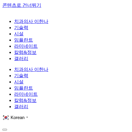
콘텐츠로 건너뛰기
치과의사 이한나
기술력
시설
임플란트
라미네이트
칼럼&정보
갤러리
치과의사 이한나
기술력
시설
임플란트
라미네이트
칼럼&정보
갤러리
Korean
▼