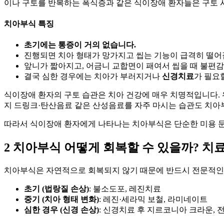
이나 구토를 반복하는 폭식증과 같은 식이장애 환자들은 구토 
치아부식 특징
초기에는 통증이 거의 없습니다.
진행되면 치아 형태가 망가지고 씹는 기능이 급격히 떨어
앞니가 짧아지고, 어금니 교합면이 패여서 씹을 때 불편
결국 심한 경우에는 치아가 부러지거나
신경치료
가 필요
식이장애 환자의 구토 습관은 치아 건강에 매우 치명적입니다. 
지 드링크·탄산음료 같은 산성음료를 자주 마시는 습관도 치
따라서 식이장애 환자에게 나타나는 치아부식은 단순한 미용 문
2 치아부식 어떻게 회복할 수 있을까? 치
치아부식은 자연적으로 회복되지 않기 때문에 반드시 전문적인
초기 (법랑질 손상)
: 불소도포, 레진치료
중기 (치아 형태 변화)
: 레진·세라믹 보철, 라미네이트
심한 경우 (신경 손상)
: 신경치료 후 지르코니아 크라운, 