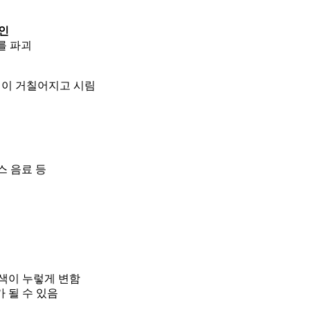
인
를 파괴
표면이 거칠어지고 시림
스 음료 등
 색이 누렇게 변함
 될 수 있음