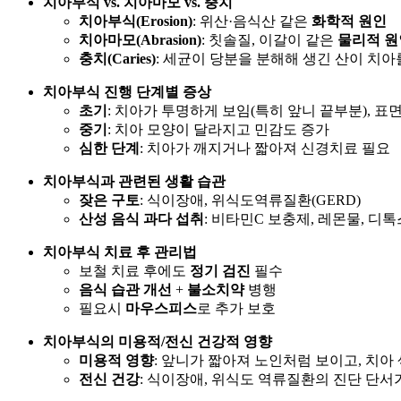
치아부식 vs. 치아마모 vs. 충치
치아부식(Erosion)
: 위산·음식산 같은
화학적 원인
치아마모(Abrasion)
: 칫솔질, 이갈이 같은
물리적 원
충치(Caries)
: 세균이 당분을 분해해 생긴 산이 치아
치아부식 진행 단계별 증상
초기
: 치아가 투명하게 보임(특히 앞니 끝부분), 
중기
: 치아 모양이 달라지고 민감도 증가
심한 단계
: 치아가 깨지거나 짧아져 신경치료 필요
치아부식과 관련된 생활 습관
잦은 구토
: 식이장애, 위식도역류질환(GERD)
산성 음식 과다 섭취
: 비타민C 보충제, 레몬물, 디톡
치아부식 치료 후 관리법
보철 치료 후에도
정기 검진
필수
음식 습관 개선
+
불소치약
병행
필요시
마우스피스
로 추가 보호
치아부식의 미용적/전신 건강적 영향
미용적 영향
: 앞니가 짧아져 노인처럼 보이고, 치아
전신 건강
: 식이장애, 위식도 역류질환의 진단 단서가