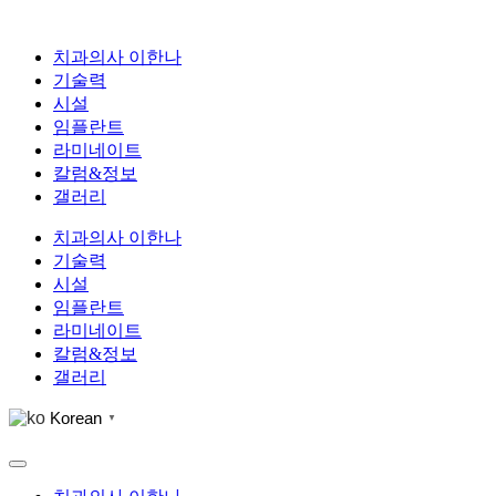
콘
텐
치과의사 이한나
츠
기술력
로
시설
건
임플란트
너
라미네이트
뛰
칼럼&정보
기
갤러리
치과의사 이한나
기술력
시설
임플란트
라미네이트
칼럼&정보
갤러리
Korean
▼